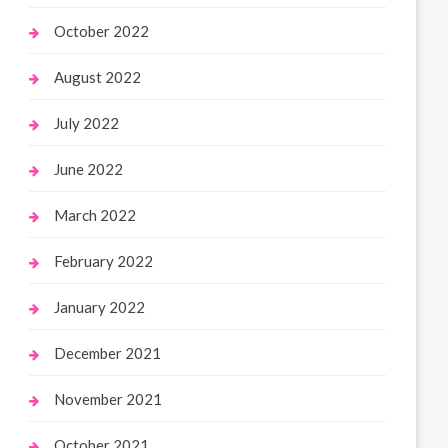
October 2022
August 2022
July 2022
June 2022
March 2022
February 2022
January 2022
December 2021
November 2021
October 2021