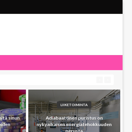
LIIKETOIMINTA
mitä sinun
Adiabaattinen puristus on
oiden
nykyaikaisen energiatehokkuuden
perusta