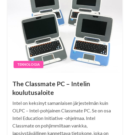
TEKNOLOGIA
The Classmate PC – Intelin
koulutusaloite
Intel on keksinyt samanlaisen järjestelmän kuin
OLPC – Intel-pohjainen Classmate PC. Se on osa
Intel Education Initiative -ohjelmaa. Intel
Classmate on pohjimmiltaan vankka,
lapsiystävällinen kannettava tietokone, joka on