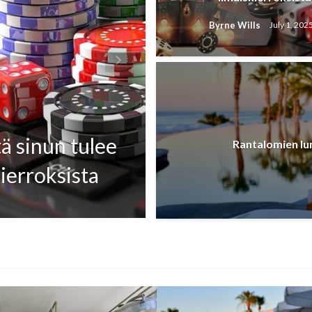
Byrne Wills
July 1, 202
LIIKETOIMINTA
tä sinun tulee
Adiabaattinen p
Rantalomien lu
kierroksista
energiatehokku
Byrne Wills
March 17, 2025