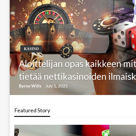
KASINO
Aloittelijan opas kaikkeen mi
tietää nettikasinoiden ilmais
Byrne Wills
July 1, 2025
Featured Story