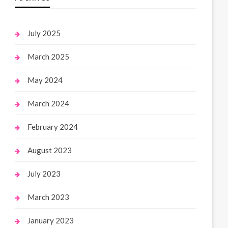
July 2025
March 2025
May 2024
March 2024
February 2024
August 2023
July 2023
March 2023
January 2023