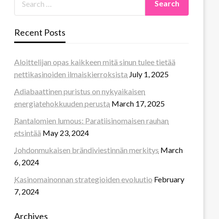
Recent Posts
Aloittelijan opas kaikkeen mitä sinun tulee tietää
nettikasinoiden ilmaiskierroksista
July 1, 2025
Adiabaattinen puristus on nykyaikaisen
energiatehokkuuden perusta
March 17, 2025
Rantalomien lumous: Paratiisinomaisen rauhan
etsintää
May 23, 2024
Johdonmukaisen brändiviestinnän merkitys
March
6, 2024
Kasinomainonnan strategioiden evoluutio
February
7, 2024
Archives