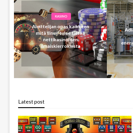
KASINO
Aloittelijan opas kaikkeen
Adi
mitä sinun tulee tietää
en
nettikasinoiden
ener
ilmaiskierroksista
Latest post