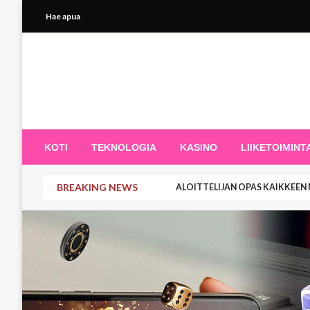
Skip
Hae apua
to
content
KOTI
TEKNOLOGIA
KASINO
LIIKETOIMINT
BREAKING NEWS
ALOITTELIJAN OPAS KAIKKEEN 