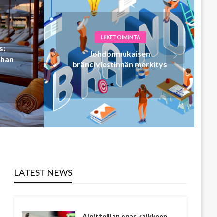
LIIKETOIMINTA
s:
Johdonmukaisen
uhan
brändiviestinnän merkitys
LATEST NEWS
Aloittelijan opas kaikkeen