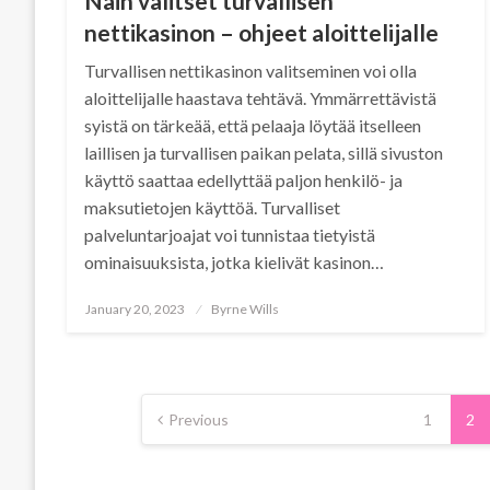
Näin valitset turvallisen
nettikasinon – ohjeet aloittelijalle
Turvallisen nettikasinon valitseminen voi olla
aloittelijalle haastava tehtävä. Ymmärrettävistä
syistä on tärkeää, että pelaaja löytää itselleen
laillisen ja turvallisen paikan pelata, sillä sivuston
käyttö saattaa edellyttää paljon henkilö- ja
maksutietojen käyttöä. Turvalliset
palveluntarjoajat voi tunnistaa tietyistä
ominaisuuksista, jotka kielivät kasinon…
Posted
January 20, 2023
Byrne Wills
on
Posts
Previous
1
2
pagination