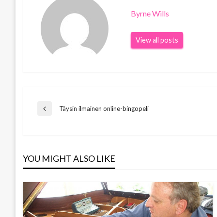
Byrne Wills
View all posts
Post
Täysin ilmainen online-bingopeli
Previous
Post
navigation
YOU MIGHT ALSO LIKE