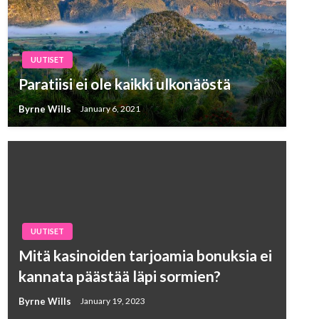
UUTISET
Paratiisi ei ole kaikki ulkonäöstä
Byrne Wills
January 6, 2021
UUTISET
Mitä kasinoiden tarjoamia bonuksia ei
kannata päästää läpi sormien?
Byrne Wills
January 19, 2023