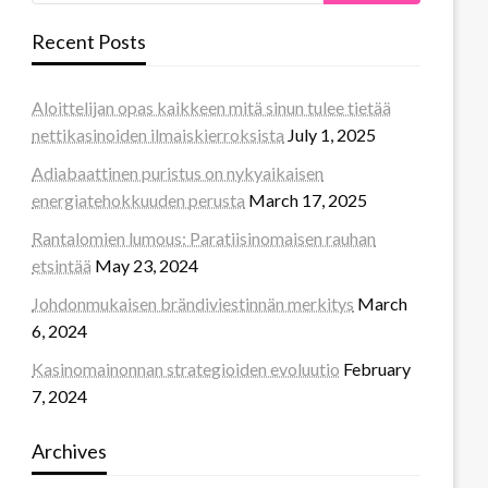
Recent Posts
Aloittelijan opas kaikkeen mitä sinun tulee tietää
nettikasinoiden ilmaiskierroksista
July 1, 2025
Adiabaattinen puristus on nykyaikaisen
energiatehokkuuden perusta
March 17, 2025
Rantalomien lumous: Paratiisinomaisen rauhan
etsintää
May 23, 2024
Johdonmukaisen brändiviestinnän merkitys
March
6, 2024
Kasinomainonnan strategioiden evoluutio
February
7, 2024
Archives