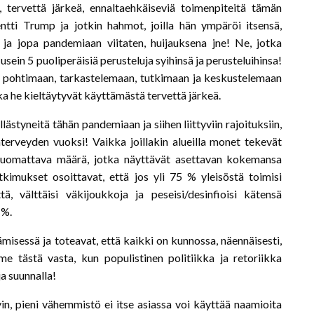
 tervettä järkeä, ennaltaehkäiseviä toimenpiteitä tämän
dentti Trump ja jotkin hahmot, joilla hän ympäröi itsensä,
 ja jopa pandemiaan viitaten, huijauksena jne! Ne, jotka
usein 5 puoliperäisiä perusteluja syihinsä ja perusteluihinsa!
sti pohtimaan, tarkastelemaan, tutkimaan ja keskustelemaan
ska he kieltäytyvät käyttämästä tervettä järkeä.
ästyneitä tähän pandemiaan ja siihen liittyviin rajoituksiin,
rveyden vuoksi! Vaikka joillakin alueilla monet tekevät
 huomattava määrä, jotka näyttävät asettavan kokemansa
imukset osoittavat, että jos yli 75 % yleisöstä toimisi
tä, välttäisi väkijoukkoja ja peseisi/desinfioisi kätensä
 %.
ämisessä ja toteavat, että kaikki on kunnossa, näennäisesti,
mme tästä vasta, kun populistinen politiikka ja retoriikka
ja suunnalla!
vin, pieni vähemmistö ei itse asiassa voi käyttää naamioita