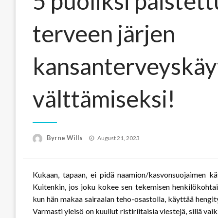
5 puoliksi paistet
terveen järjen
kansanterveyskäy
välttämiseksi!
Posted
Byrne Wills
August 21, 2023
on
Kukaan, tapaan, ei pidä naamion/kasvonsuojaimen käyt
Kuitenkin, jos joku kokee sen tekemisen henkilökohtais
kun hän makaa sairaalan teho-osastolla, käyttää hengi
Varmasti yleisö on kuullut ristiriitaisia viestejä, sillä 