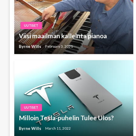
UUTISET
Viisi maailman kalleinta pianoa
Byrne Wills
February 3, 2021
UUTISET
Milloin Tesla-puhelin Tulee Ulos?
Byrne Wills
March 11, 2022