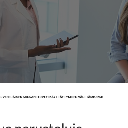
TERVEEN JÄRJEN KANSANTERVEYSKÄYTTÄYTYMISEN VÄLTTÄMISEKSI!