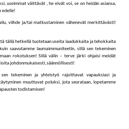
i, useimmat väittävät , he eivät voi, se on heidän asiansa,
 edelle!
ailu, viihde ja/tai matkustaminen vähenevät merkittävästi!
ttä tällä hetkellä tuotetaan useita laadukkaita ja tehokkaita
 kuin saavutamme laumaimmuniteetin, sillä sen tekeminen
maan rokotuksen! Sillä välin – terve järki ohjaisi meidät
ioita johdonmukaisesti, säännöllisesti!
, sen tekeminen ja yhteistyö rajoittavat vapauksiasi ja
yttäytyminen muuttuvat poluksi, jota seurataan, lopetamme
tapausten todistamisen!