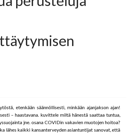
tua perusteluja
ttäytymisen
östä, etenkään säännöllisesti, minkään ajanjakson ajan!
esti – haastavana. kuvittele miltä hänestä saattaa tuntua,
tyssuojainta jne. osana COVIDin vakavien muotojen hoitoa?
vaikka lähes kaikki kansanterveyden asiantuntijat sanovat, että