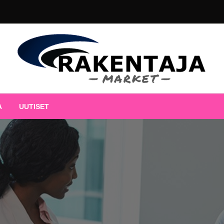
Uutisten Blogi
Rakentaja Market
A
UUTISET