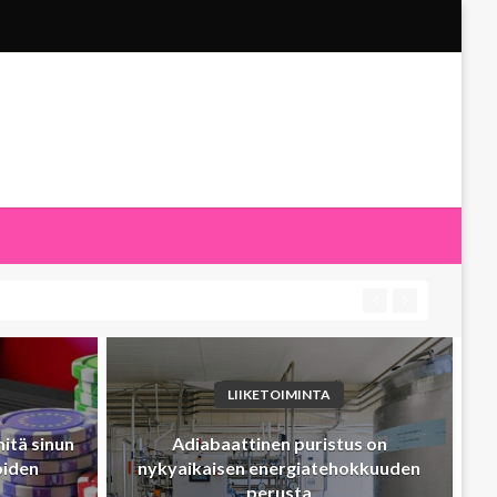
LIIKETOIMINTA
mitä sinun
Adiabaattinen puristus on
oiden
nykyaikaisen energiatehokkuuden
perusta