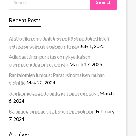
Recent Posts
Aloittelijan opas kaikkeen mitä sinun tulee tietää
nettikasinoiden ilmaiskierroksista
July 1, 2025
Adiabaattinen puristus on nykyaikaisen
energiatehokkuuden perusta
March 17, 2025
Rantalomien lumous: Paratiisinomaisen rauhan
etsintää
May 23, 2024
Johdonmukaisen brändiviestinnän merkitys
March
6, 2024
Kasinomainonnan strategioiden evoluutio
February
7, 2024
Archives