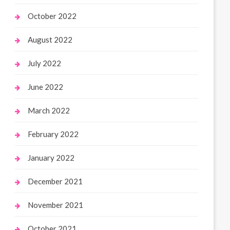
October 2022
August 2022
July 2022
June 2022
March 2022
February 2022
January 2022
December 2021
November 2021
October 2021