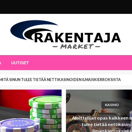
Uutisten Blogi
Rakentaja Market
A
UUTISET
MITÄ SINUN TULEE TIETÄÄ NETTIKASINOIDEN ILMAISKIERROKSISTA
 NYKYAIKAISEN ENERGIATEHOKKUUDEN PERUSTA
KASINO
Aloittelijan opas kaikkeen 
tulee tietää nettikasin
ilmaiskierroksista