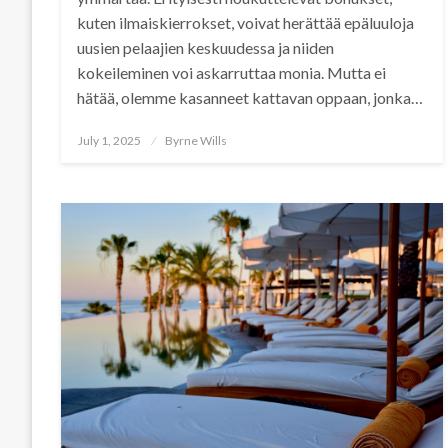
kuten ilmaiskierrokset, voivat herättää epäluuloja
uusien pelaajien keskuudessa ja niiden
kokeileminen voi askarruttaa monia. Mutta ei
hätää, olemme kasanneet kattavan oppaan, jonka…
Posted
July 1, 2025
Byrne Wills
on