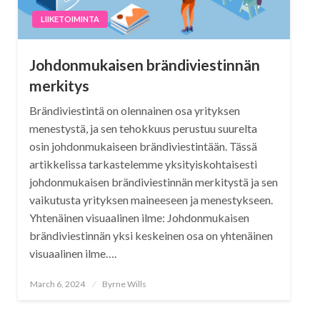
LIIKETOIMINTA
Johdonmukaisen brändiviestinnän
merkitys
Brändiviestintä on olennainen osa yrityksen
menestystä, ja sen tehokkuus perustuu suurelta
osin johdonmukaiseen brändiviestintään. Tässä
artikkelissa tarkastelemme yksityiskohtaisesti
johdonmukaisen brändiviestinnän merkitystä ja sen
vaikutusta yrityksen maineeseen ja menestykseen.
Yhtenäinen visuaalinen ilme: Johdonmukaisen
brändiviestinnän yksi keskeinen osa on yhtenäinen
visuaalinen ilme….
Posted
March 6, 2024
Byrne Wills
on