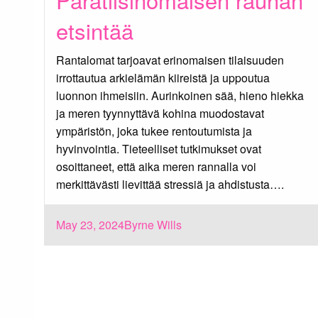
etsintää
Rantalomat tarjoavat erinomaisen tilaisuuden
irrottautua arkielämän kiireistä ja uppoutua
luonnon ihmeisiin. Aurinkoinen sää, hieno hiekka
ja meren tyynnyttävä kohina muodostavat
ympäristön, joka tukee rentoutumista ja
hyvinvointia. Tieteelliset tutkimukset ovat
osoittaneet, että aika meren rannalla voi
merkittävästi lievittää stressiä ja ahdistusta….
Posted
May 23, 2024
Byrne Wills
on