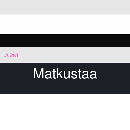
t
Uutiset
Matkustaa