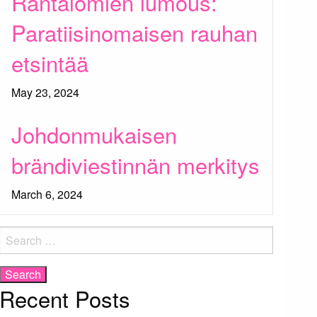
Rantalomien lumous:
Paratiisinomaisen rauhan
etsintää
May 23, 2024
Johdonmukaisen
brändiviestinnän merkitys
March 6, 2024
Search
for:
Recent Posts