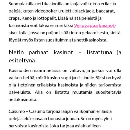
Suomalaisilla nettikasinoilla on laaja valikoima erilaisia
pelejä, kuten videopokeri, ruletti, blackjack, baccarat,
craps, Keno ja lottopelit. Lisää näistä peleistä ja
kasinoista voit lukea esimerkiksi
Verovapaa kasinot
-
sivustolla, jossa on paljon lisää tietoa pelaamisesta, sieltä
löydät myös listan suosituimmista nettikasinoista.
Netin parhaat kasinot – listattuna ja
esiteltynä!
Kasinoiden määrä netissä on valtava, ja joskus voi olla
vaikea tietää, mikä kasino sopii juuri sinulle. Siksi on hyvä
olla tietoinen erilaisista kasinoista ja niiden tarjoamista
palveluista. Alla on listattu muutamia suositeltavia
nettikasinoita:
Casumo – Casumo tarjoaa laajan valikoiman erilaisia
pelejä sekä runsaan bonustarjonnan. Se on myös yksi
harvoista kasinoista, joka tarjoaa asiakkailleen