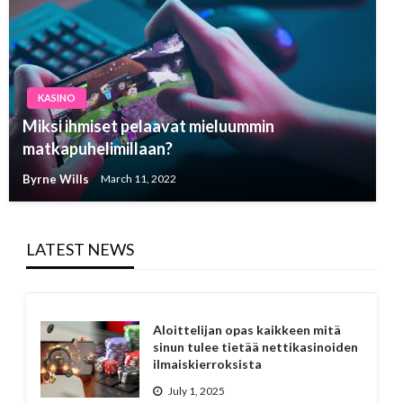
KASINO
Miksi ihmiset pelaavat mieluummin
matkapuhelimillaan?
Byrne Wills
March 11, 2022
LATEST NEWS
Aloittelijan opas kaikkeen mitä
sinun tulee tietää nettikasinoiden
ilmaiskierroksista
July 1, 2025