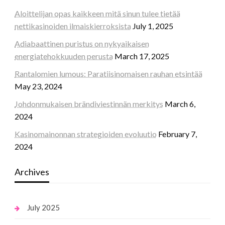
Aloittelijan opas kaikkeen mitä sinun tulee tietää
nettikasinoiden ilmaiskierroksista
July 1, 2025
Adiabaattinen puristus on nykyaikaisen
energiatehokkuuden perusta
March 17, 2025
Rantalomien lumous: Paratiisinomaisen rauhan etsintää
May 23, 2024
Johdonmukaisen brändiviestinnän merkitys
March 6,
2024
Kasinomainonnan strategioiden evoluutio
February 7,
2024
Archives
July 2025