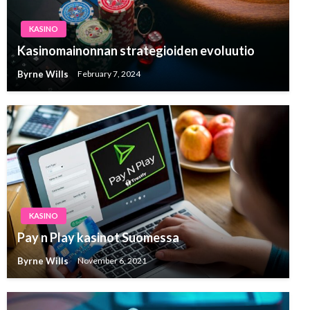
KASINO
Kasinomainonnan strategioiden evoluutio
Byrne Wills
February 7, 2024
KASINO
Pay n Play kasinot Suomessa
Byrne Wills
November 6, 2021