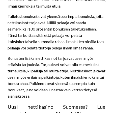
ilmaiskierroksia tai muita etuja.
Talletusbonukset ovat yleensä suurimpia bonuksia, joita
nettikasinot tarjoavat. Niillä pelaaja voi saada
esimerkiksi 100 prosentin bonuksen talletukselleen.
Tämä tarkoittaa sitä, että pelaaja voi pelata
kaksinkertaisella summalla rahaa. Ilmaiskierroksilla taas
pelaaja voi pelata tiettyjä pelejä ilman omaa rahaa.
Bonusten lisäksi nettikasinot tarjoavat usein myös
erilaisia tarjouksia. Tarjoukset voivat olla esimerkiksi
turnauksia, kilpailuja tai muita etuja. Nettikasinot jakavat
usein myös erilaisia ​​palkintoja, kuten ilmaiskierroksia tai
bonusrahaa. Palkinnot ovat yleensä suurempia kuin
bonukset, ja ne voidaan lunastaa vain kerran tietyssä
ajanjaksossa.
Uusi nettikasino Suomessa? Lue