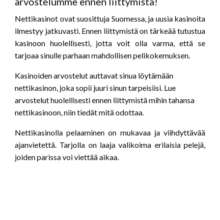
arvostelumme ennen liittymistä!
Nettikasinot ovat suosittuja Suomessa, ja uusia kasinoita
ilmestyy jatkuvasti. Ennen liittymistä on tärkeää tutustua
kasinoon huolellisesti, jotta voit olla varma, että se
tarjoaa sinulle parhaan mahdollisen pelikokemuksen.
Kasinoiden arvostelut auttavat sinua löytämään
nettikasinon, joka sopii juuri sinun tarpeisiisi. Lue
arvostelut huolellisesti ennen liittymistä mihin tahansa
nettikasinoon, niin tiedät mitä odottaa.
Nettikasinolla pelaaminen on mukavaa ja viihdyttävää
ajanvietettä. Tarjolla on laaja valikoima erilaisia ​​pelejä,
joiden parissa voi viettää aikaa.