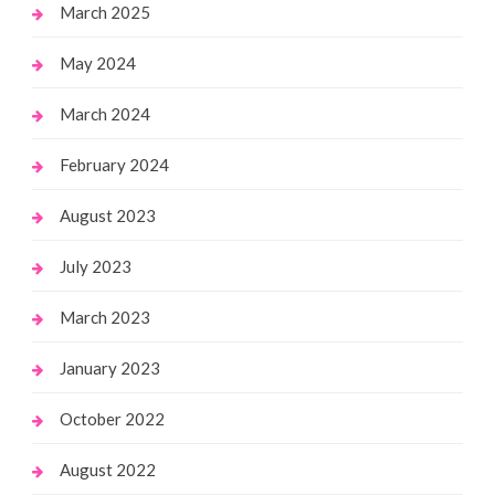
March 2025
May 2024
March 2024
February 2024
August 2023
July 2023
March 2023
January 2023
October 2022
August 2022