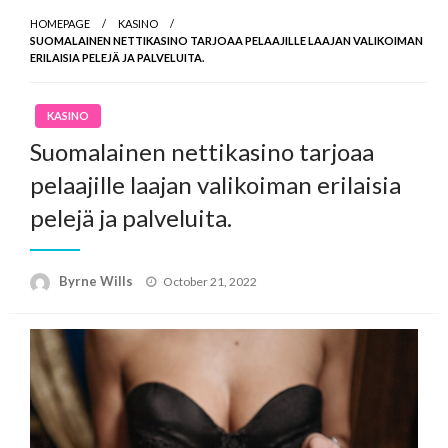
HOMEPAGE
KASINO
SUOMALAINEN NETTIKASINO TARJOAA PELAAJILLE LAAJAN VALIKOIMAN
ERILAISIA ​​PELEJÄ JA PALVELUITA.
KASINO
Suomalainen nettikasino tarjoaa
pelaajille laajan valikoiman erilaisia ​​
pelejä ja palveluita.
Posted
Byrne Wills
October 21, 2022
on